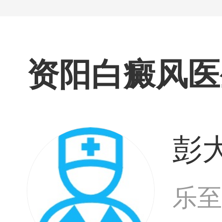
资阳白癜风医
彭
乐至