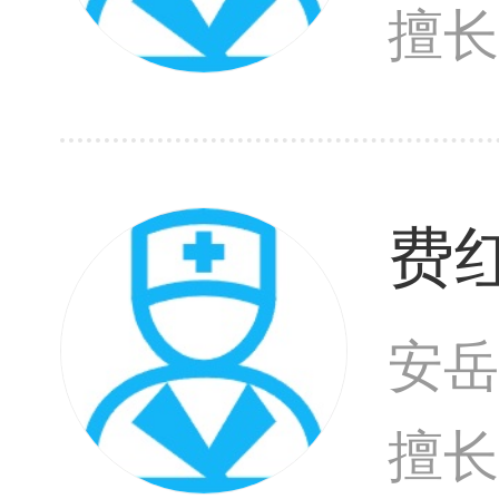
擅
费
安岳
擅