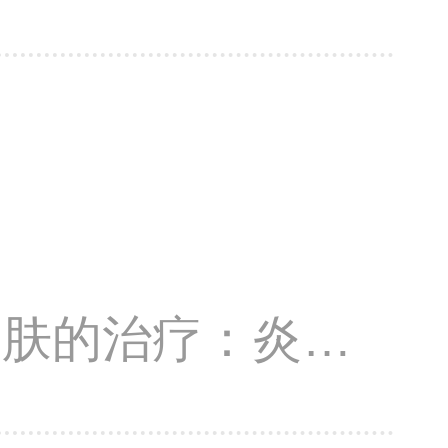
病、荨麻疹、带状
真菌病等皮肤科常
治疗。
皮肤的治疗：炎性
去斑去痣、提拉紧