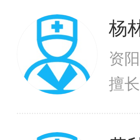
致
杨
资阳
擅
菌