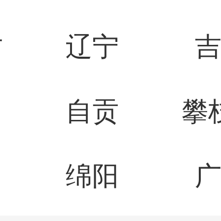
古
辽宁
自贡
攀
绵阳