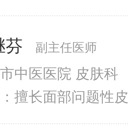
素依赖性皮炎、银屑
疹、丹毒、足癣、甲
继芬
病及多发病的诊断及
副主任医师
市中医医院 皮肤科
长：擅长面部问题性
痘、痤疮瘢痕、面部