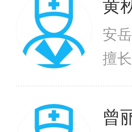
黄
安岳
擅
激
疱
曾
见