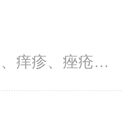
疹、痒疹、痤疮、
病、荨麻疹、带状
真菌病等皮肤科常
治疗。