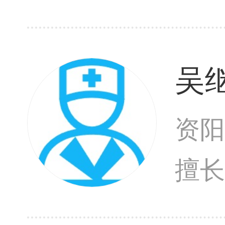
激
疱
吴
见
资阳
擅
痘