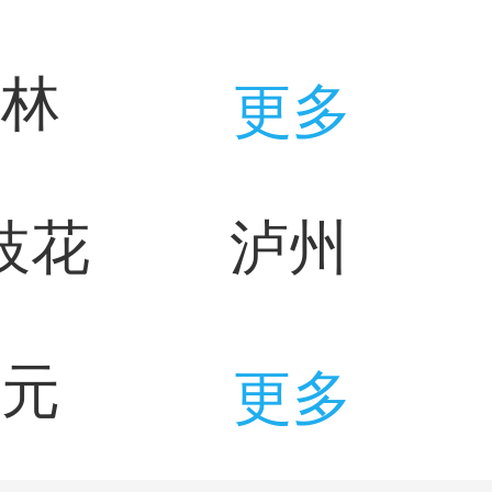
吉林
更多
枝花
泸州
广元
更多