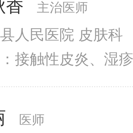
秋香
主治医师
县人民医院 皮肤科
长：接触性皮炎、湿
素依赖性皮炎、银屑
疹、丹毒、足癣、甲
丽
病及多发病的诊断及
医师