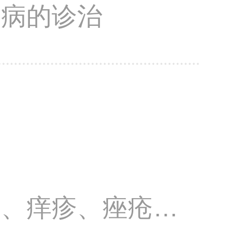
疾病的诊治
疹、痒疹、痤疮、