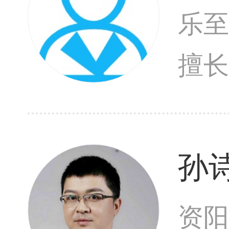
乐至
擅
孙
资阳