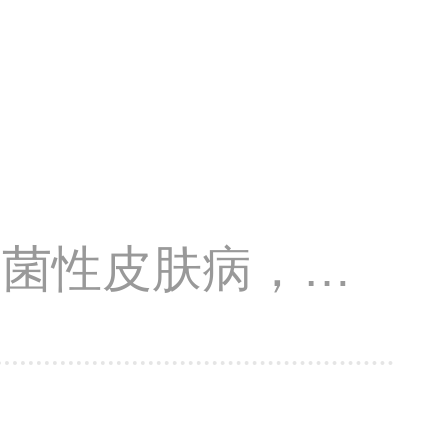
肤等！
细菌性皮肤病，真
，性病等诊治。