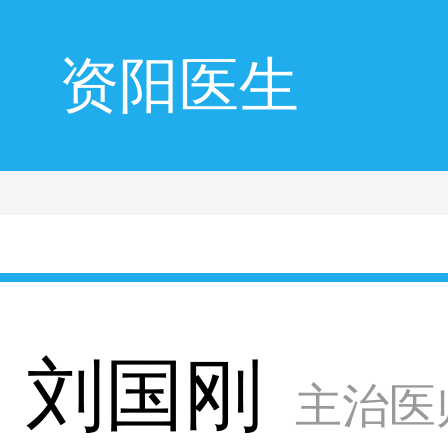
资阳医生
刘国刚
主治医