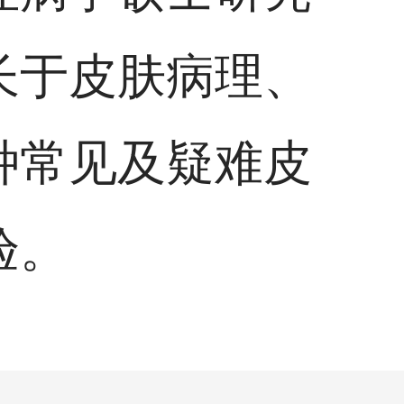
长于皮肤病理、
种常见及疑难皮
验。