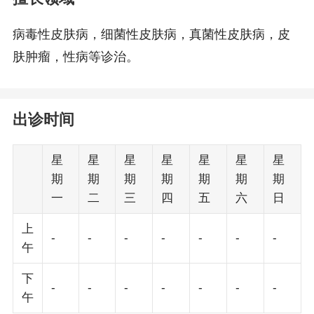
病毒性皮肤病，细菌性皮肤病，真菌性皮肤病，皮
肤肿瘤，性病等诊治。
出诊时间
星
星
星
星
星
星
星
期
期
期
期
期
期
期
一
二
三
四
五
六
日
上
-
-
-
-
-
-
-
午
下
-
-
-
-
-
-
-
午