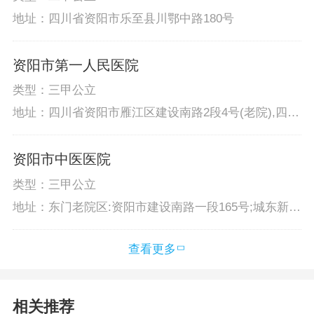
地址：四川省资阳市乐至县川鄂中路180号
资阳市第一人民医院
类型：三甲公立
地址：四川省资阳市雁江区建设南路2段4号(老院),四川
省资阳市雁江区仁德西路66号(新区院)
资阳市中医医院
类型：三甲公立
地址：东门老院区:资阳市建设南路一段165号;城东新院
区:希望大道3号（沱江二桥桥头）;上西街院区:政府西
路17号及53号;雁江区残疾人康复中心:宝台镇黄泥村1
查看更多
社、7社
相关推荐