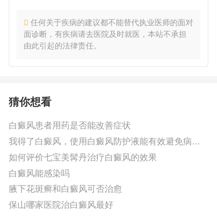
任何关于疾病的建议都不能替代执业医师的面对
面诊断，有疾病请去医院及时就医，本站不承担
由此引起的法律责任。
猜你想看
白癜风患者用药是否能改善症状
我得了白癜风，使用白癜风防护液能有效避免病情
加重吗
如何评价七宝美髯丹治疗白癜风的效果
白癜风能感染吗
腋下花斑癣和白癜风可否治愈
保山哪家医院治白癜风最好