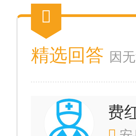
精选回答
因无
费
安