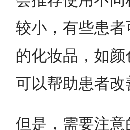
较小，有些患者
的化妆品，如颜
可以帮助患者改
但是，需要注意