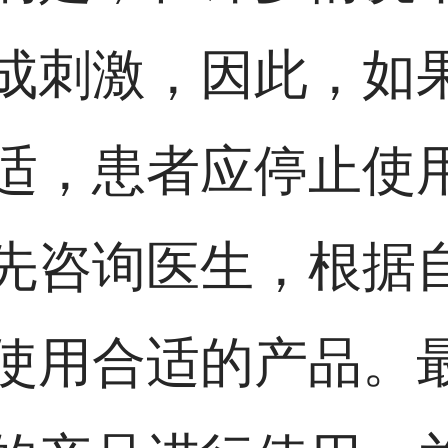
成刺激，因此，如
适，患者应停止使
先咨询医生，根据
使用合适的产品。